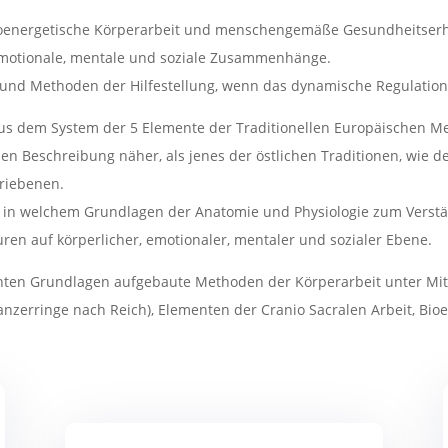
Bioenergetische Körperarbeit und menschengemäße Gesundheitserh
emotionale, mentale und soziale Zusammenhänge.
 und Methoden der Hilfestellung, wenn das dynamische Regulation
us dem System der 5 Elemente der Traditionellen Europäischen Mediz
n Beschreibung näher, als jenes der östlichen Traditionen, wie d
hriebenen.
il, in welchem Grundlagen der Anatomie und Physiologie zum Ve
ren auf körperlicher, emotionaler, mentaler und sozialer Ebene.
ähnten Grundlagen aufgebaute Methoden der Körperarbeit unter Mi
zerringe nach Reich), Elementen der Cranio Sacralen Arbeit, Bioen