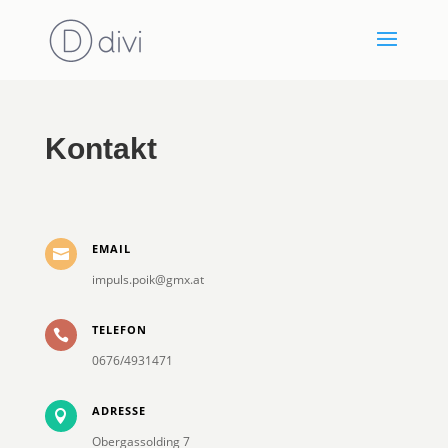
Kontakt
EMAIL

impuls.poik@gmx.at
TELEFON

0676/4931471
ADRESSE

Obergassolding 7