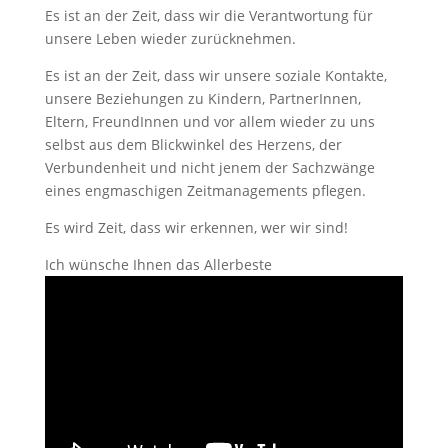
Es ist an der Zeit, dass wir die Verantwortung für
unsere Leben wieder zurücknehmen.
Es ist an der Zeit, dass wir unsere soziale Kontakte,
unsere Beziehungen zu Kindern, PartnerInnen,
Eltern, FreundInnen und vor allem wieder zu uns
selbst aus dem Blickwinkel des Herzens, der
Verbundenheit und nicht jenem der Sachzwänge
eines engmaschigen Zeitmanagements pflegen.
Es wird Zeit, dass wir erkennen, wer wir sind!
Ich wünsche Ihnen das Allerbeste