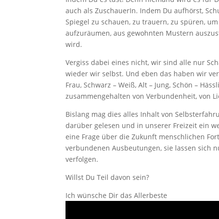
auch als ZuschauerIn. Indem Du aufhörst, Schu
Spiegel zu schauen, zu trauern, zu spüren, um
aufzuräumen, aus gewohnten Mustern auszustei
wird.
Vergiss dabei eines nicht, wir sind alle nur 
wieder wir selbst. Und eben das haben wir ve
Frau, Schwarz – Weiß, Alt – Jung, Schön – Hässl
zusammengehalten von Verbundenheit, von Li
Bislang mag dies alles Inhalt von Selbsterfah
darüber gelesen und in unserer Freizeit ein 
eine Frage über die Zukunft menschlichen Fo
verbundenen Ausbeutungen, sie lassen sich n
verfolgen.
Willst Du Teil davon sein?
Ich wünsche Dir das Allerbeste