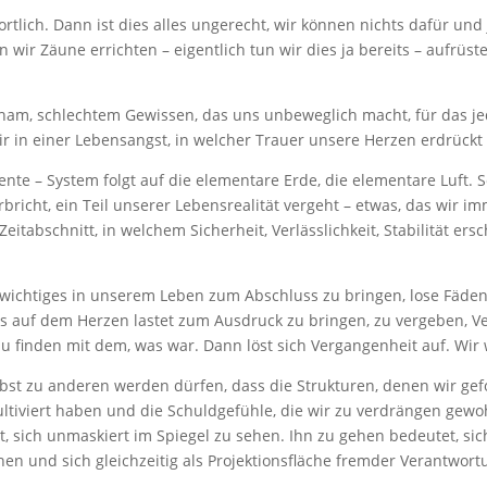
ortlich. Dann ist dies alles ungerecht, wir können nichts dafür un
ir Zäune errichten – eigentlich tun wir dies ja bereits – aufrüst
Scham, schlechtem Gewissen, das uns unbeweglich macht, für das je
 in einer Lebensangst, in welcher Trauer unsere Herzen erdrückt 
te – System folgt auf die elementare Erde, die elementare Luft. S
bricht, ein Teil unserer Lebensrealität vergeht – etwas, das wir im
tabschnitt, in welchem Sicherheit, Verlässlichkeit, Stabilität ersch
ewichtiges in unserem Leben zum Abschluss zu bringen, lose Fäden 
s auf dem Herzen lastet zum Ausdruck zu bringen, zu vergeben,
zu finden mit dem, was war. Dann löst sich Vergangenheit auf. Wir
lbst zu anderen werden dürfen, dass die Strukturen, denen wir gef
 kultiviert haben und die Schuldgefühle, die wir zu verdrängen gewo
t, sich unmaskiert im Spiegel zu sehen. Ihn zu gehen bedeutet, sich
n und sich gleichzeitig als Projektionsfläche fremder Verantwort