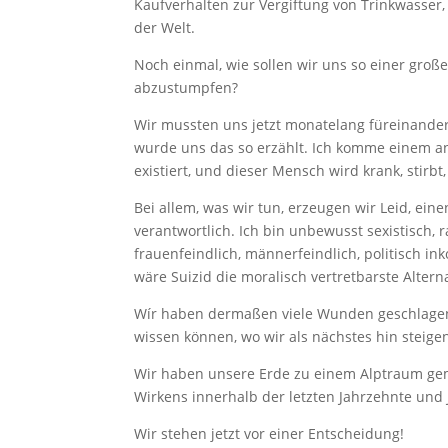
Kaufverhalten zur Vergiftung von Trinkwasser
der Welt.
Noch einmal, wie sollen wir uns so einer gro
abzustumpfen?
Wir mussten uns jetzt monatelang füreinande
wurde uns das so erzählt. Ich komme einem an
existiert, und dieser Mensch wird krank, stirbt
Bei allem, was wir tun, erzeugen wir Leid, ein
verantwortlich. Ich bin unbewusst sexistisch, 
frauenfeindlich, männerfeindlich, politisch i
wäre Suizid die moralisch vertretbarste Alterna
Wír haben dermaßen viele Wunden geschlagen i
wissen können, wo wir als nächstes hin steige
Wir haben unsere Erde zu einem Alptraum gem
Wirkens innerhalb der letzten Jahrzehnte und 
Wir stehen jetzt vor einer Entscheidung!