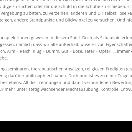
ldige zu suchen oder dir die Schuld in die Schuhe zu schieben, s
 Vergebung zu bitten, zu verzeihen, anderen und Dir selbst, lose 
gen, andere Standpunkte und Blickwinkel zu versuchen. Und nicht
SchauspielerInnen gewesen in diesem Spiel. Doch als Schauspieler
rgessen, nämlich dass wir alle außerhalb unserer von Eigenschaf
ich, Arm – Reich, Klug – Dumm, Gut – Böse, Täter – Opfer, … immer e
ebe.
rungsseminaren, therapeutischen Ansätzen, religiösen Predigten ge
wenig darüber philosophiert haben. Doch nun ist es zu einer Frag
rtbestehens. All die Trennungen und damit verbundenen Bewertung
ur mehr unter stetig wachsender Machtausübung, Kontrolle, Ent