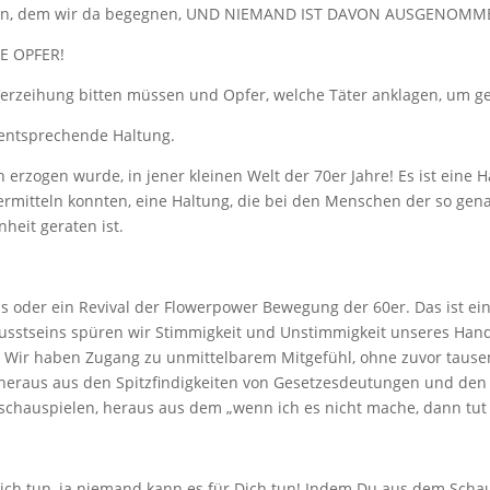
ungen, dem wir da begegnen, UND NIEMAND IST DAVON AUSGENOMM
DIE OPFER!
Verzeihung bitten müssen und Opfer, welche Täter anklagen, um g
e entsprechende Haltung.
h erzogen wurde, in jener kleinen Welt der 70er Jahre! Es ist eine 
ermitteln konnten, eine Haltung, die bei den Menschen der so gen
heit geraten ist.
ls oder ein Revival der Flowerpower Bewegung der 60er. Das ist ein
Bewusstseins spüren wir Stimmigkeit und Unstimmigkeit unseres Han
 Wir haben Zugang zu unmittelbarem Mitgefühl, ohne zuvor tause
 heraus aus den Spitzfindigkeiten von Gesetzesdeutungen und den I
schauspielen, heraus aus dem „wenn ich es nicht mache, dann tut
ch tun, ja niemand kann es für Dich tun! Indem Du aus dem Schausp