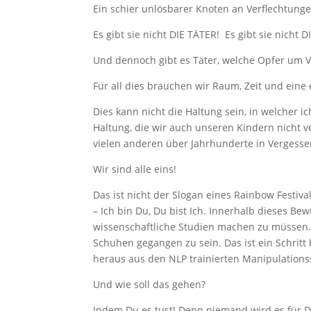
Ein schier unlösbarer Knoten an Verflecht
Es gibt sie nicht DIE TÄTER! Es gibt sie nicht 
Und dennoch gibt es Täter, welche Opfer um 
Für all dies brauchen wir Raum, Zeit und ein
Dies kann nicht die Haltung sein, in welcher ic
Haltung, die wir auch unseren Kindern nicht v
vielen anderen über Jahrhunderte in Vergessen
Wir sind alle eins!
Das ist nicht der Slogan eines Rainbow Festiva
– Ich bin Du, Du bist Ich. Innerhalb dieses 
wissenschaftliche Studien machen zu müssen.
Schuhen gegangen zu sein. Das ist ein Schritt
heraus aus den NLP trainierten Manipulations
Und wie soll das gehen?
Indem Du es tust! Denn niemand wird es für Di