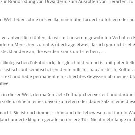
, zur Brandrodung von Urwäldern, zum Ausrotten von Tierarten, z
ßen Welt leben, ohne uns vollkommen überfordert zu fühlen oder a
r verantwortlich fühlen, da wir mit unserem gewohnten Verhalten
deren Menschen zu nahe, übertrage etwas, das ich gar nicht sehe, 
, steckt andere an, die werden krank und sterben , ….
en ökologischen Fußabdruck, der gleichbedeutend ist mit potentiell
rassistisch, antisemitisch, fremdenfeindlich, chauvinistisch, Kultu
nkorrekt und habe permanent ein schlechtes Gewissen ob meines blo
tive.
n dieser Welt, dermaßen viele Fettnäpfchen verteilt und darüber
n sollen, ohne in eines davon zu treten oder dabei Salz in eine di
acht. Sie ist noch immer schön und die Lebewesen auf ihr ein 
Jahrhunderte klopfen gerade an unsere Tür. Nicht mehr lange und s