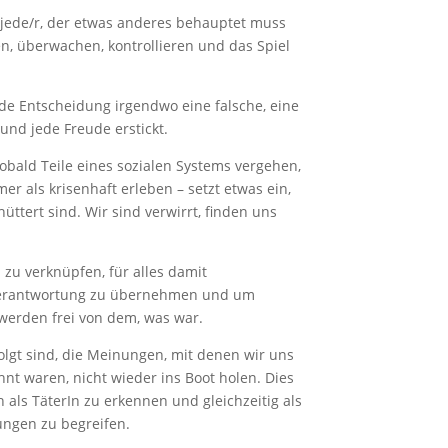
d jede/r, der etwas anderes behauptet muss
en, überwachen, kontrollieren und das Spiel
de Entscheidung irgendwo eine falsche, eine
und jede Freude erstickt.
obald Teile eines sozialen Systems vergehen,
mer als krisenhaft erleben – setzt etwas ein,
üttert sind. Wir sind verwirrt, finden uns
zu verknüpfen, für alles damit
 Verantwortung zu übernehmen und um
 werden frei von dem, was war.
olgt sind, die Meinungen, mit denen wir uns
hnt waren, nicht wieder ins Boot holen. Dies
 als TäterIn zu erkennen und gleichzeitig als
ungen zu begreifen.