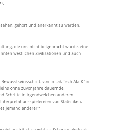
EN.
esehen, gehört und anerkannt zu werden.
Haltung, die uns nicht beigebracht wurde, eine
annten westlichen Zivilisationen und auch
 Bewusstseinsschritt, von In Lak ´ech Ala K´in
delns ohne zuvor Jahre dauernde,
nd Schritte in irgendwelchen anderen
nterpretationsspielereien von Statistiken,
 es jemand anderer!“
iel austrittst, sowohl als SchauspielerIn als