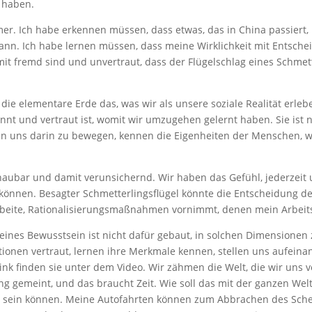
 haben.
r. Ich habe erkennen müssen, dass etwas, das in China passiert,
n. Ich habe lernen müssen, dass meine Wirklichkeit mit Entsche
mit fremd sind und unvertraut, dass der Flügelschlag eines Schmet
 die elementare Erde das, was wir als unsere soziale Realität erle
annt und vertraut ist, womit wir umzugehen gelernt haben. Sie is
en uns darin zu bewegen, kennen die Eigenheiten der Menschen, w
chaubar und damit verunsichernd. Wir haben das Gefühl, jederzeit
können. Besagter Schmetterlingsflügel könnte die Entscheidung 
 arbeite, Rationalisierungsmaßnahmen vornimmt, denen mein Arbeits
leines Bewusstsein ist nicht dafür gebaut, in solchen Dimensionen
nen vertraut, lernen ihre Merkmale kennen, stellen uns aufeinande
nk finden sie unter dem Video. Wir zähmen die Welt, die wir uns 
 gemeint, und das braucht Zeit. Wie soll das mit der ganzen Welt
el sein können. Meine Autofahrten können zum Abbrachen des Schelf