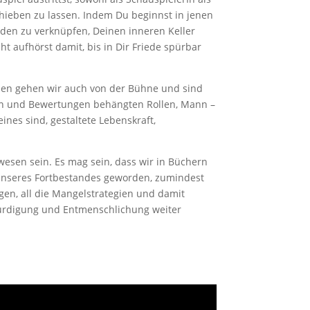
chieben zu lassen. Indem Du beginnst in jenen
Fäden zu verknüpfen, Deinen inneren Keller
 aufhörst damit, bis in Dir Friede spürbar
Innen gehen wir auch von der Bühne und sind
ten und Bewertungen behängten Rollen, Mann –
ines sind, gestaltete Lebenskraft,
wesen sein. Es mag sein, dass wir in Büchern
e unseres Fortbestandes geworden, zumindest
en, all die Mangelstrategien und damit
würdigung und Entmenschlichung weiter